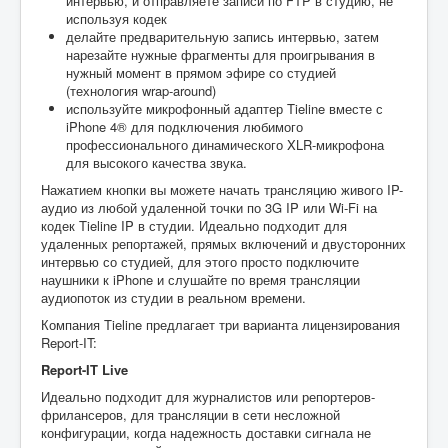
интервью, и отправляете записи по FTP в студию, не
используя кодек
делайте предварительную запись интервью, затем
нарезайте нужные фрагменты для проигрывания в
нужный момент в прямом эфире со студией
(технология wrap-around)
используйте микрофонный адаптер Tieline вместе с
iPhone 4® для подключения любимого
профессионального динамического XLR-микрофона
для высокого качества звука.
Нажатием кнопки вы можете начать трансляцию живого IP-
аудио из любой удаленной точки по 3G IP или Wi-Fi на
кодек Tieline IP в студии. Идеально подходит для
удаленных репортажей, прямых включений и двусторонних
интервью со студией, для этого просто подключите
наушники к iPhone и слушайте по время трансляции
аудиопоток из студии в реальном времени.
Компания Tieline предлагает три варианта лицензирования
Report-IT:
Report-IT Live
Идеально подходит для журналистов или репортеров-
фрилансеров, для трансляции в сети несложной
конфигурации, когда надежность доставки сигнала не