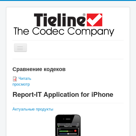
Включить/
выключить
навигацию
Главная
Сравнение кодеков
О компании
Читать
просмотр
Продукты
Report-IT Application for iPhone
Истории пользователей
Актуальные продукты
Пресс-материалы
Контакты
Главная
Продукты