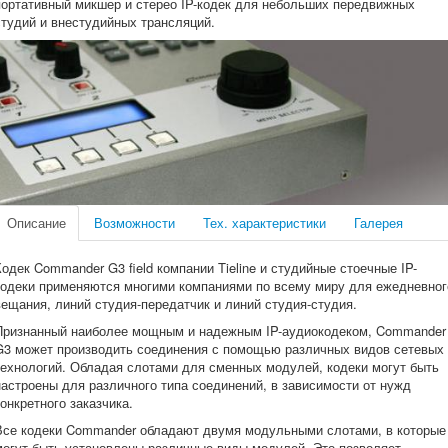
портативный микшер и стерео IP-кодек для небольших передвижных
студий и внестудийных трансляций.
Описание
Возможности
Тех. характеристики
Галерея
Кодек Commander G3 field компании Tieline и студийные стоечные IP-
кодеки применяются многими компаниями по всему миру для ежедневног
вещания, линий студия-передатчик и линий студия-студия.
Признанный наиболее мощным и надежным IP-аудиокодеком, Commander
G3 может производить соединения с помощью различных видов сетевых
технологий. Обладая слотами для сменных модулей, кодеки могут быть
настроены для различного типа соединений, в зависимости от нужд
конкретного заказчика.
Все кодеки Commander обладают двумя модульными слотами, в которые
могут быть установлены различные виды модулей. Это позволяет