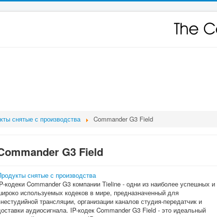
кты снятые с производства
Commander G3 Field
Commander G3 Field
Продукты снятые с производства
IP-кодеки Commander G3 компании Tieline - одни из наиболее успешных и
широко используемых кодеков в мире, предназначенный для
внестудийной трансляции, организации каналов студия-передатчик и
доставки аудиосигнала. IP-кодек Commander G3 Field - это идеальный