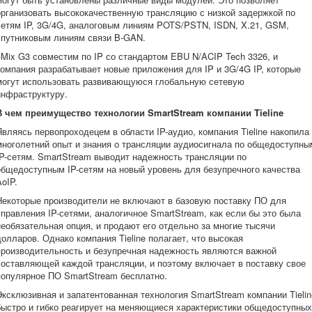
организовать высококачественную трансляцию с низкой задержкой по
сетям IP, 3G/4G, аналоговым линиям POTS/PSTN, ISDN, X.21, GSM,
спутниковым линиям связи B-GAN.
i-Mix G3 совместим по IP со стандартом EBU N/ACIP Tech 3326, и
компания разрабатывает новые приложения для IP и 3G/4G IP, которые
могут использовать развивающуюся глобальную сетевую
инфраструктуру.
В чем преимущество технологии SmartStream компании Tieline
Являясь первопроходецем в области IP-аудио, компания Tieline накопила
многолетний опыт и знания о трансляции аудиосигнала по общедоступны
IP-сетям. SmartStream выводит надежность трансляции по
общедоступным IP-сетям на новый уровень для безупречного качества
AoIP.
Некоторые производители не включают в базовую поставку ПО для
управления IP-сетями, аналогичное SmartStream, как если бы это была
необязательная опция, и продают его отдельно за многие тысячи
долларов. Однако компания Tieline полагает, что высокая
производительность и безупречная надежность являются важной
составляющей каждой трансляции, и поэтому включает в поставку свое
популярное ПО SmartStream бесплатно.
Эксклюзивная и запатентованная технология SmartStream компании Tielin
быстро и гибко реагирует на меняющиеся характеристики общедоступных